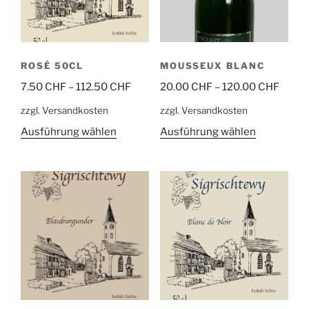
ROSÉ 50CL
MOUSSEUX BLANC
7.50
CHF
–
112.50
CHF
20.00
CHF
–
120.00
CHF
zzgl. Versandkosten
zzgl. Versandkosten
Dieses
Dieses
Ausführung wählen
Ausführung wählen
Produkt
Produkt
weist
weist
mehrere
mehrere
Varianten
Varianten
auf.
auf.
Die
Die
Optionen
Optionen
können
können
auf
auf
der
der