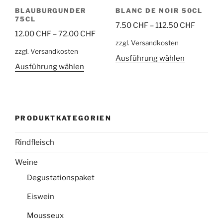
Produktseite
Produktsei
BLAUBURGUNDER
BLANC DE NOIR 50CL
gewählt
gewählt
75CL
7.50
CHF
–
112.50
CHF
werden
werden
12.00
CHF
–
72.00
CHF
zzgl. Versandkosten
zzgl. Versandkosten
Dieses
Ausführung wählen
Dieses
Ausführung wählen
Produkt
Produkt
weist
weist
mehrere
mehrere
Varianten
Varianten
auf.
PRODUKTKATEGORIEN
auf.
Die
Die
Optionen
Rindfleisch
Optionen
können
können
Weine
auf
auf
der
Degustationspaket
der
Produktsei
Eiswein
Produktseite
gewählt
gewählt
werden
Mousseux
werden