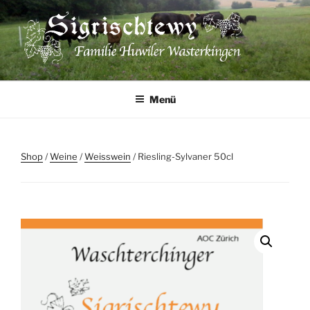
Zum
Inhalt
springen
SIGRISCHTEWY
Familie Huwiler Wasterkingen
Menü
Shop
/
Weine
/
Weisswein
/ Riesling-Sylvaner 50cl