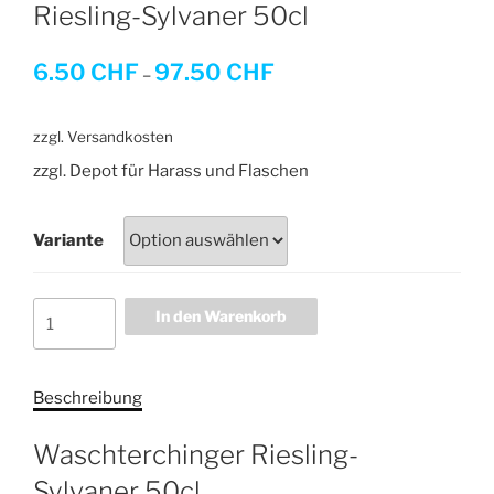
Riesling-Sylvaner 50cl
6.50
CHF
97.50
CHF
–
zzgl. Versandkosten
zzgl. Depot für Harass und Flaschen
Variante
Riesling-
In den Warenkorb
Sylvaner
50cl
Menge
Beschreibung
Waschterchinger Riesling-
Sylvaner 50cl